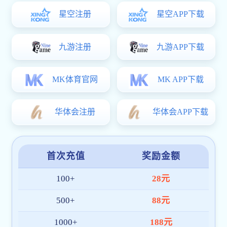
龙妈克拉克晒阿森纳冠军巡游
照片展现枪迷风采与热情
2026-06-29 03:04
35 次阅读
首页
/
体育焦点
在近日的阿森纳冠军巡游中，龙妈克拉克通过社交媒
体分享了一组精彩的照片，展现了阿森纳球迷们无与
伦比的热情与风采。这场盛大的巡游不仅是对球队成
就的庆祝，更是展示了枪迷文化的重要时刻。照片
中，球迷们身着鲜艳的红白战袍，面带笑容，齐声高
唱，为球队传达支持与热爱。本文将从四个方面对此
次活动进行详细阐述：首先探讨龙妈克拉克作为一个
知名球迷代表，其影响力和个人魅力；其次分析阿森