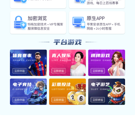
主导的领域里，她用自己的方式打破了偏见，将女性
球迷的形象更加鲜活地呈现给大家。
总而言之，龙妈克拉克不仅是一位普通球迷，更是连
接起众多阿森纳支持者的重要桥梁。她通过个人魅力
和社交平台，让更多人看到枪迷文化的多样性与包容
性，引发大家共鸣，从而增强了整个社区之间的联
系。
2、冠军巡游的重要性
阿森纳冠军巡游是每年不可或缺的重要活动，它标志
着球队一季努力后的丰收，是对所有支持者深厚情感
的一次回馈。这一传统不仅彰显了俱乐部及其历史，
也让每位参与者都能亲身感受到那份激动人心的氛
围。尤其是在取得佳绩之后，这场庆典更是将这种喜