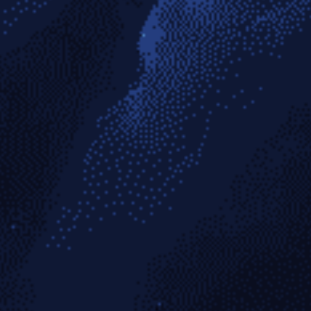
心理建设。在这样一场关键之战前，全体成员需要保持冷静，无
与职责。同时，通过团队内部沟通，加强凝聚力，将进一步提高
联赛中的胜利为即将到来的新月之战奠定了坚实基础。不仅提升
。接下来，通过进一步分析自身优劣势，以及针对性地调整策略
现更大的目标。
大战不仅关乎积分，更代表着尊严与荣耀。因此，全体成员必须
力！希望他们能够发挥出最佳状态，在绿茵场上书写新的辉煌篇