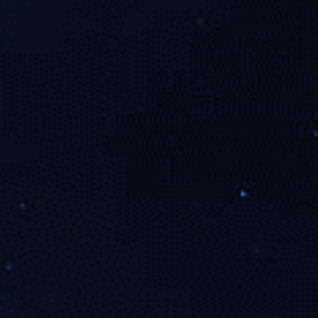
下一篇：
龙妈克拉克晒阿森纳冠军巡游照片