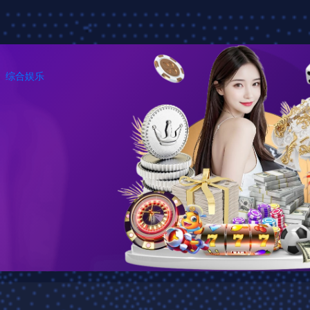
App
关于我们
体育焦点
体育盛事
门体育项目。
容实时更新
。