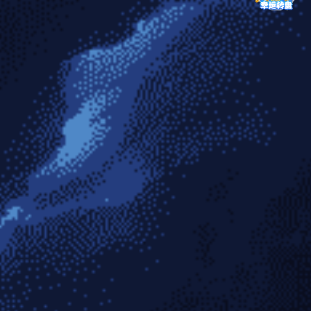
仅仅是在比分上的较
荣誉与未来发展的重要
可以考虑进一步强化防
作用，通过快速传递和
中，他们只有勇敢站出
体系，将可能成为改变