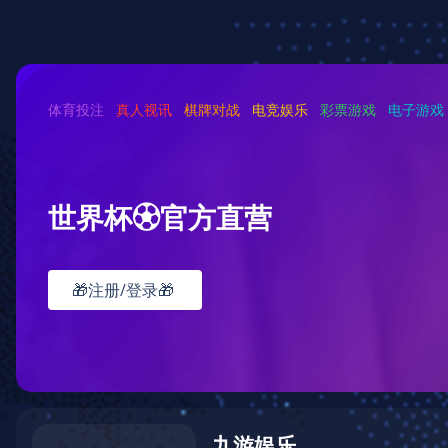
九州体育
带您畅享全球
专业平台，数据精准，
高清直播
覆盖热
聚焦足球、篮球、电竞等赛事，
每日内
极速访问
下载APP