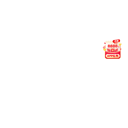
用户口碑推荐
这些评论来自真实用户体验
Leo_X7
这款 App 的赛事更新速度让我很满意，数据准确不
界
卡顿。九州体育 做得比很多平台稳定多了。
余