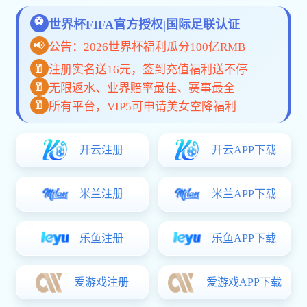
创立初心与品牌愿景
自创立之初，九州体育就确立了“科技驱动体育创新”的发展
方向，融合赛事直播、数据分析与观赛互动体验，打造兼具
专业性与沉浸感的体育平台。 我们希望通过技术力量让九
州·体育(中国)官方网站-JIUZHOUSPORTS等体育内容更便
捷、更智能地触达全球用户。