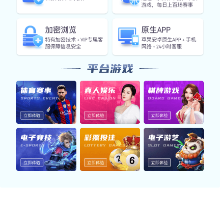
当地足球水平提高。在这种背景下，加纳决定将三名
表现突出的本土联赛球员带入国家队，以进一步增强
球队实力。
这项政策也引发了其他国家对于本土球员参与国际赛
事的重要性进行重新审视，各个球队纷纷评估自己国
内联赛球员的潜力与价值，加纳选择借助这一契机，
让更多年轻才俊走向世界舞台，实现自我价值。
2、本土联赛球员的重要性
本土联赛是一个国家足球发展的基础，它不仅为职业
俱乐部培养优秀人才，也为国家队输送源源不断的新
鲜血液。对于加纳来说，本土联赛一直以来都是其足
球文化的重要部分。在这样的环境中成长起来的球