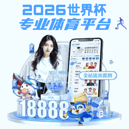
立即注册
九州体育
带您畅享全球体育盛
事
专业平台，数据精准，
高清直播
覆盖热门体育项
目。
聚焦足球、篮球、电竞等赛事，
每日内容实时更
新
。
极速访问
下载APP