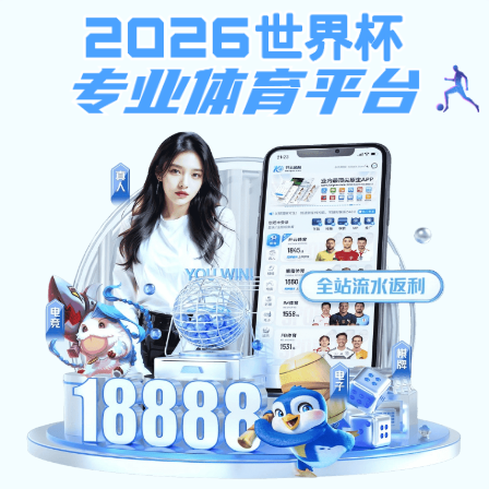
立即注册
九州体育
带您畅享全球体育盛
事
专业平台，数据精准，
高清直播
覆盖热门体育项
目。
聚焦足球、篮球、电竞等赛事，
每日内容实时更
新
。
极速访问
下载APP