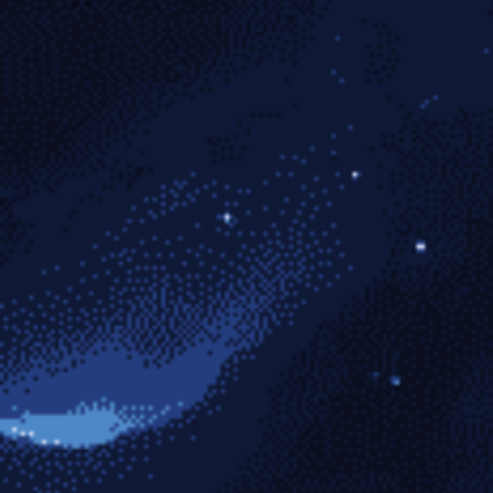
总之，无论是在预选
充分发挥自己的专长
总结：
综上所述，无论是世
面对强敌，再到最终
搏、不屈不挠的一面
因此，对于广大球迷
多的人能够从李月汝
一份热爱，让足球精