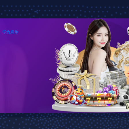
App
关于我们
体育焦点
体育盛事
门体育项目。
容实时更新
。