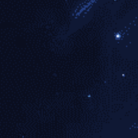
为了帮助自己应对这
巧，通过这些方式来
效沟通，也是缓解内
当然，在团队中建立
鼓励和支持，共同渡
4、团队合
在世界杯这样的顶尖
李月汝提到，一个默
实现共同目标。
有效沟通是确保团队
有助于在关键时刻做
现最佳效果。