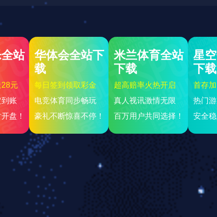
以及如何通过默契配合来赢得胜利。通过这些方面的探讨，我们
刻含义。
的重要性
通向梦想舞台的第一步，这一阶段对于所有参赛队伍来说都是至
晋级，因此运动员们必须全力以赴。这种紧迫感使得每一场比赛
队往往会面临实力差异、战术调整等多重压力。李月汝指出，这
因为失误往往意味着失去晋级机会，而这种残酷现实也让球员们
对待。
到球迷和社会舆论的期待与压力。在这种环境下，运动员不仅要
来的心理负担。因此，在这个阶段表现出的韧性与拼搏精神，对
绝对意义