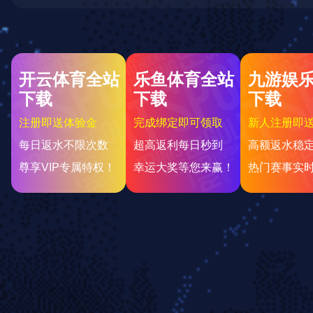
关键赛事中的作用，
说的“生死之战”的深
1、预选赛
世界杯预选赛被视为
可能影响到最终能否
在预选赛中，各支球
念和强大的意志力。
必须像决赛一样认真
此外，预选赛还涉及
还要承受外界期望带
深远影响。
2、决赛的