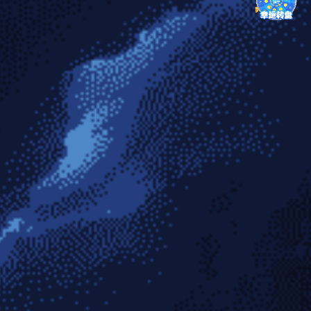
包括冥想、视觉化等技
教练和心理顾问进行有
其它队友应该及时给予
队合作显得尤为重要。
限度地发挥集体优势，
高彼此之间理解程度，
员之间密切配合，以实