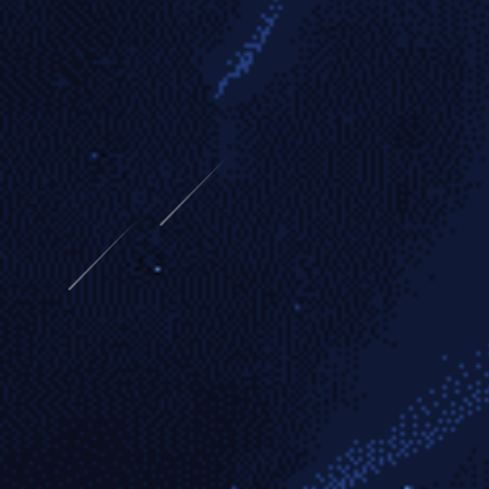
进入决赛阶段，球队
场比赛，它代表了无
色，是所有运动员追
同时，决赛也是各国
堂，展现出各自独特
文化沟通的平台。
然而，正因为如此高昂
都可能决定成败，所
3、心理承
当谈到重大赛事时，
关键。面对观众席上
们在场上的表现。