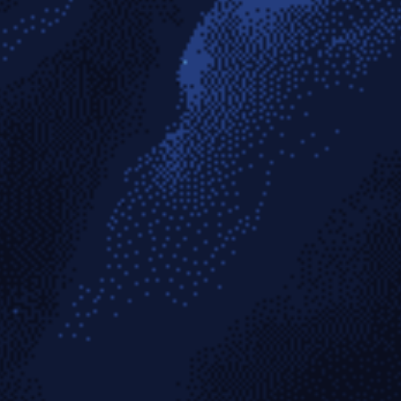
赛还是决赛阶段，加强团队建设都是提高整体实力不可或缺的一
，并愿意为整个团队贡献力量时，他们就能够形成强大的合力，
界杯预选赛还是决赛，每场比赛对于参赛者来说都是生死攸关的
争夺荣誉，每一个环节都充满挑战。而正是在这些挑战中，我们
，也感受到了体育精神带来的深远影响。
而言，不仅要关注赛事本身，还需理解参与其中运动员所承担的
的话语中得到启发，更加珍惜这些激情澎湃、生死相依的大型体
神继续传承下去。