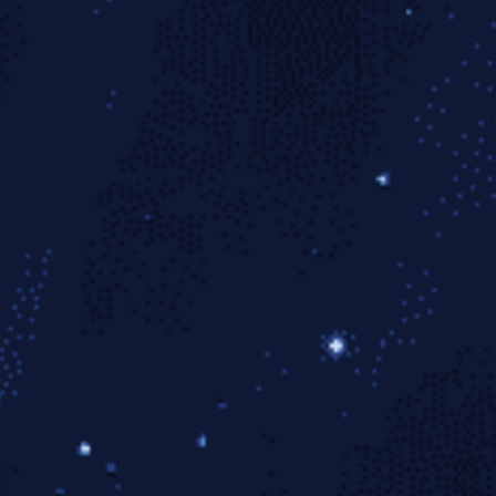
已经历经千辛万苦，此时每一个环节都会显得尤为重要。李月汝
数人的梦想与希望，是球员职业生涯中最辉煌的一刻。因此，在
求的目标。
足球文化的一次集中体现。在这个舞台上，不同国家背景、不同
的风格与技艺。这种国际间的交流，让体育超越了单纯竞技层面
的期望与荣耀，也给球员带来了巨大的心理压力。在这样“生死
以运动员必须学会调整心态，以最佳状态投入到比赛中去。
受能力
我们不能忽视心理素质的重要性。李月汝认为，在激烈竞争中保
成千上万双期待目光，每位球员都可能感受到巨大的压力，而这