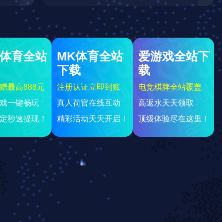
将更好地理解李月汝所
关重要的。每场比赛都
都充满了挑战与机遇。
时候需要的是坚定的信
意识到，每一场比赛都
应对来自对手的竞争，
整个球队的发展都有着