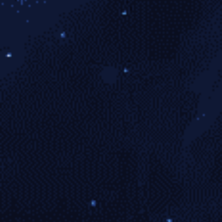
上一篇：
塔普索巴直言不讳认为裁判判罚失…
延伸阅读
1.
罗马诺透露托纳利转会动态曼联阿森纳曼城
2026-05-29
2.
深圳新鹏城对阵上海海港首发阵容正式公布
2026-06-17
3.
科林蒂安与德佩续约谈判取得小幅进展但短
2026-06-07