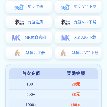
詹姆斯季后赛表现低迷今年未
曾单场得分破30仅有一次历
史记录
2026-06-23 00:29
45 次阅读
首页
/
体育焦点
在2023年NBA季后赛中，勒布朗·詹姆斯的表现引发了
广泛关注与讨论。作为联盟历史上最杰出的球员之
一，詹姆斯在季后赛中的状态却显得低迷，尤其是他
在本赛季未曾单场得分突破30分，仅有一次创造历史
记录。这一现象不仅让球迷感到意外，也引发了媒体
和专家们的热议。本文将从四个方面对此进行详细分
析：首先探讨詹姆斯的个人表现及其原因；其次分析