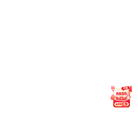
尽管如此，优秀运动员总会找到突围之道。但当前情
况下，即便是拥有丰富经验与极强适应能力的詹姆
斯，也难以迅速突破这些复杂防线。他不得不寻求其
他方式来帮助自己打开局面，但当全队配合不足时，
很容易陷入僵局。因此，对手针对性的防守策略成为
压垮骆驼的最后一根稻草，让这位超级巨星深受困
扰。
4、年龄与身体状态挑战
不可否认的是，不论多么伟大的球员都无法逃避时间
带来的挑战。随着年龄增长，勒布朗·詹姆斯在身体素
质上逐渐出现了一些退化迹象。他曾以超强体能闻名
于世，但现在已无法保持持续高强度输出。而这一点
在激烈竞争的季后赛中尤为明显。