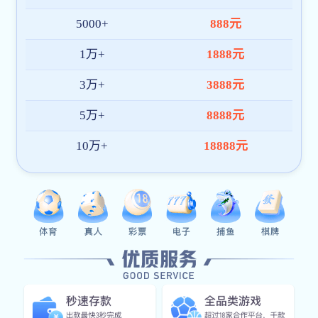
球队整体状况对他的影响；第三部分则聚焦于对手防
守策略的变化；最后，我们将讨论年龄与身体状态对
其竞技水平的影响。通过这些角度，希望能够全面解
读詹姆斯在本季季后赛中的低迷表现。
1、詹姆斯个人表现分析
在2023年的季后赛中，勒布朗·詹姆斯的个人表现令人
失望。他作为球队核心，始终承担着重任，但数据却
无法支持他的领导地位。本赛季，他仅有一次单场得
分超过30分，这一数字与他以往的高光时刻形成鲜明
对比。通常情况下，詹姆斯能够轻松实现这一目标，
但如今似乎难以再现昔日辉煌。
造成这一情况的原因有很多，其中最重要的是他的投
篮命中率大幅下降。在关键时刻，他多次错失良机，