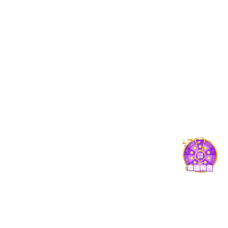
经过几年的重建，他们需要像托纳利这样具备创造力
和控制力的新鲜血液，以便于实现长期目标。因此，
在夏季转会窗口之前，阿森纳已经开始密切关注这位
意大利小将，希望能尽快达成协议。
最后，不容忽视的是曼城。在瓜迪奥拉执教下，他们
一直追求技术流派与战术上的灵活性，而托纳利无疑
能够提高他们中场线上的竞争力。此外，这也有助于
进一步丰富曼城阵容深度，使得他们在各条战线上均
能保持高水平发挥。
3、可能的转会金额及其影响
关于托纳利可能的转会金额，目前还没有明确的数
据。然而，考虑到他的年龄、能力以及市场需求，可
以预见这笔交易必然不会低于数千万欧元。一些媒体