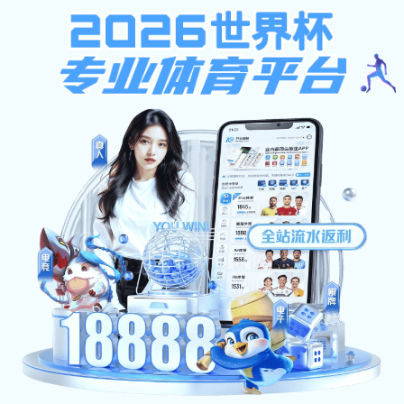
立即注册
九州体育
带您畅享全球体育盛
事
专业平台，数据精准，
高清直播
覆盖热门体育项
目。
聚焦足球、篮球、电竞等赛事，
每日内容实时更
新
。
极速访问
下载APP