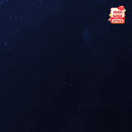
仅适用于他们，而是对
的发展瓶颈，同时也提
以实现更高水平的发展
素质将成为成功的重要
获得启示，实现自身突