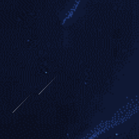
验。
尤其是在关键比赛中
时，他需要判断何时
种因素。
因此，卢克肖可以借
一来，他不仅能够在
3、姆伯莫
针对卡里克与卢克肖
成员进行有效沟通。
与球员间的互动。
此外，他建议通过建
清晰地认识到自身优