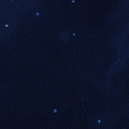
上一篇：
今日14点成都蓉城对阵山东泰山主…
延伸阅读
1.
追梦谈2770万球员选项希望在勇士结束职业
2026-05-20
2.
谢鹏飞助攻拉唐头球破门申花奋力扳回一球
2026-06-16
3.
罗马诺透露恩里克全心投入巴黎未与切尔西
2026-06-02
4.
沙特联第33轮胜利提前领先5分下场对决新