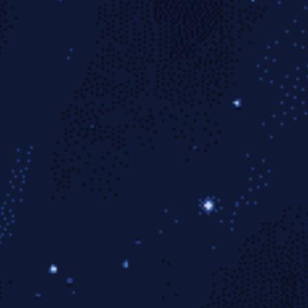
，卢克肖必须学会如何应对压力，以及如何通过快速决策来帮助
选择冒险进攻或稳守防线。这种复杂性就像国际象棋中的布局与
鉴国际象棋大师们的经验，通过模拟比赛情境来提高自己的反应
场上做出明智决策，还能够为队友树立榜样，共同迎接比赛中的
的见解与建议
的问题，姆伯莫提出了一些实用建议。他强调，两者都应该努力
在足球这个团队运动中，相互配合显得尤为重要，这不仅仅限于
立良好的训练机制，提高整体团队水平。定期进行技战术分析会
势及不足，从而制定相应改进计划。这种方法在国际象棋中也被