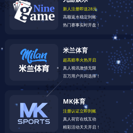
姆伯莫
本文旨在探讨姆伯莫
弈策略。首先，文章
新困难，并讨论他如
启示。最后，通过总