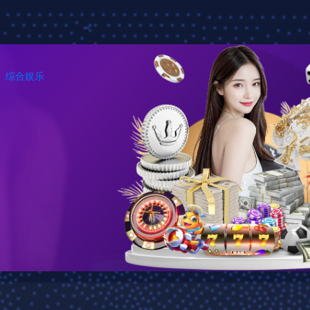
App
关于我们
体育焦点
体育盛事
门体育项目。
容实时更新
。