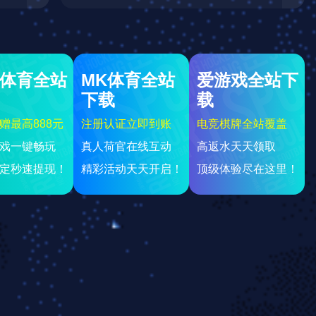
了一定的成绩，但也有
。他需要评估自己的战
，如果管理层希望看到
和。因此，了解管理层
展。他可以通过不断学
，在面对更强竞争对手
素质和技术水平上的考