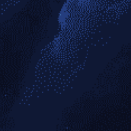
里克及卢克肖现状的深入分析，我们可以得到许多启示。这不仅
参考价值，为未来的发展提供新的思路和方向。
于卡里克去留及卢克肖新挑战的讨论，不仅揭示了两位球员当前
案。他们各自所面临的问题值得所有运动员反思，并努力改善，
充满竞争的体育世界中，有效沟通、灵活调整策略以及增强心理
个人及团队共同进步的不竭动力来源，希望所有参与者都能从中
力量。