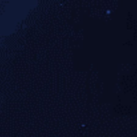
v6.2.0
发布于 2025年8月
新增热门内容展示模块，快速了解当前主流赛
事。
账户系统新增等级显示，成长轨迹清晰。
夜间模式调色优化，更适配九州·体育(中国)官方
网站-JIUZHOUSPORTS用户浏览习惯。
v5.9.4
发布于 2024年12月
详情页结构优化，支持更多内容层级展示。
新增客服与问题反馈中心入口。
增强后台行为日志追踪，便于问题排查。