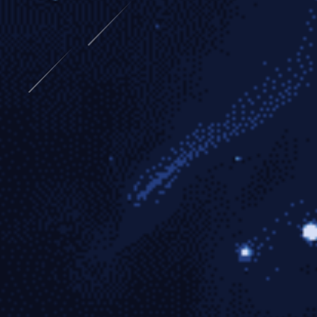
体育直播
涵盖足球、篮球、网球等项目的全球赛事直播，
高清画质、低延迟体验，适合追求流畅观赛的用
户。