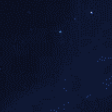
电竞频道
热门电竞赛事全覆盖，支持边看边聊功能，打造
专属电竞内容互动专区。
“完全出乎意料的好”
“设
朋友推荐的，一开始没在意，结果发
界面