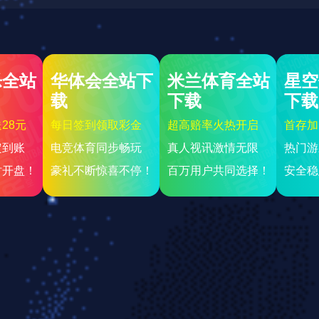
7x24小时服务
专业客服团队全年在
使用无后顾之忧。
多维安全防御模型
层面构建立体式防御体系，涵盖数据传输、账户操作与隐私保护
安全、稳定的使用体验。
数据加密层