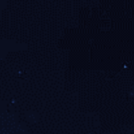
v6.1.3
发布于 2025年6月
优化数据刷新机制，提升实时更新效率。
新增赛事搜索关键词高亮功能。
适配低速网络环境，页面加载更稳定。
v5.8.2
发布于 2024年9月
支持赛事内容标签筛选，自定义偏好更轻松。
历史记录导出功能上线，便于数据备份。
夜间模式色彩修正，整体更统一。