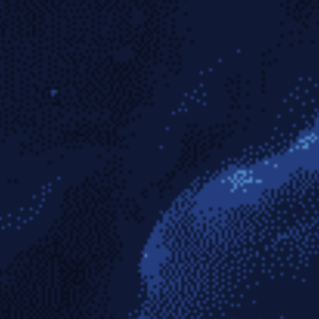
赛事专题
整合重要赛事专题页、球队档案与图文集锦，适
合深入了解比赛背景与阵容走势。
用户真实心声
来自全国各地的真实反馈，见证我们服务的每一步进步。
计感和操作都很棒”
“不只是好用，更让我安心”
简洁，操作也顺，没什么学习成
账号有加密，隐私保护做得到位