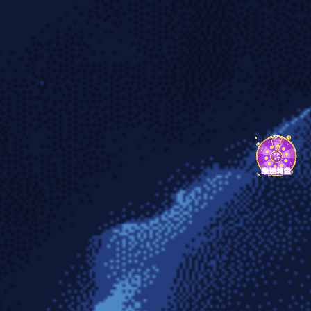
数据中心
整合历史战绩、球员状态与赛事趋势，九州·体育
(中国)官方网站-JIUZHOUSPORTS 为专业用户提
供多维度分析支持。