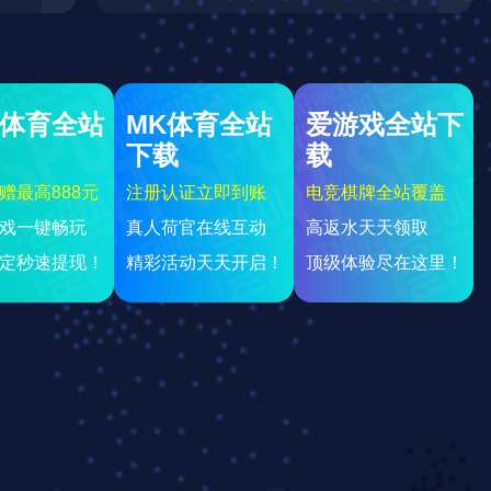
支持
线，提供实时响应的技术支持与使用指导，保障平台
，力求为用户营造
异常防控层